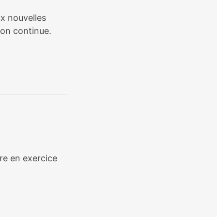
ux nouvelles
ion continue.
ère en exercice