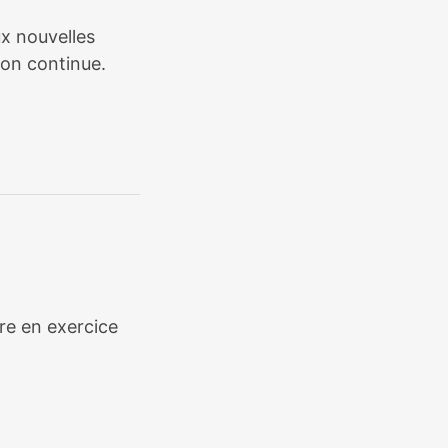
ux nouvelles
ion continue.
ère en exercice