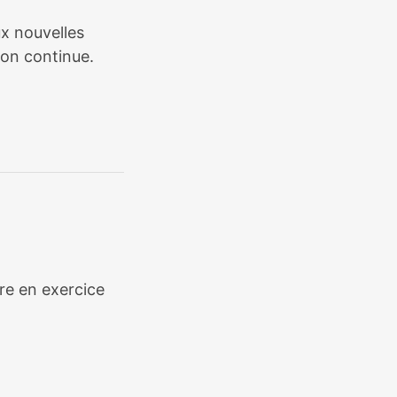
ux nouvelles
ion continue.
ère en exercice