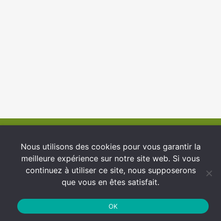
© 2026 INFCI
Nous utilisons des cookies pour vous garantir la
meilleure expérience sur notre site web. Si vous
Conditions générales d’utilisation
continuez à utiliser ce site, nous supposerons
Protection des Données
que vous en êtes satisfait.
Politique de cookies
OK