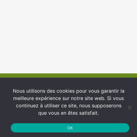
© 2026 INFCI
Nous utilisons des cookies pour vous garantir la
meilleure expérience sur notre site web. Si vous
Conditions générales d’utilisation
continuez à utiliser ce site, nous supposerons
Protection des Données
que vous en êtes satisfait.
Politique de cookies
OK