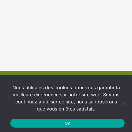
© 2026 INFCI
Nous utilisons des cookies pour vous garantir la
meilleure expérience sur notre site web. Si vous
Conditions générales d’utilisation
continuez à utiliser ce site, nous supposerons
Protection des Données
que vous en êtes satisfait.
Politique de cookies
OK