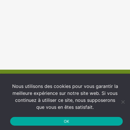
© 2026 INFCI
Nous utilisons des cookies pour vous garantir la
meilleure expérience sur notre site web. Si vous
Conditions générales d’utilisation
continuez à utiliser ce site, nous supposerons
Protection des Données
que vous en êtes satisfait.
Politique de cookies
OK