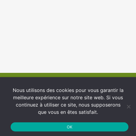
© 2026 INFCI
Nous utilisons des cookies pour vous garantir la
meilleure expérience sur notre site web. Si vous
Conditions générales d’utilisation
continuez à utiliser ce site, nous supposerons
Protection des Données
que vous en êtes satisfait.
Politique de cookies
OK