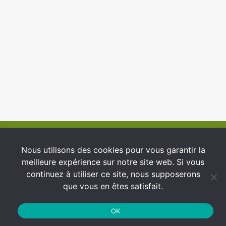
© 2026 INFCI
Nous utilisons des cookies pour vous garantir la
meilleure expérience sur notre site web. Si vous
Conditions générales d’utilisation
continuez à utiliser ce site, nous supposerons
Protection des Données
que vous en êtes satisfait.
Politique de cookies
OK