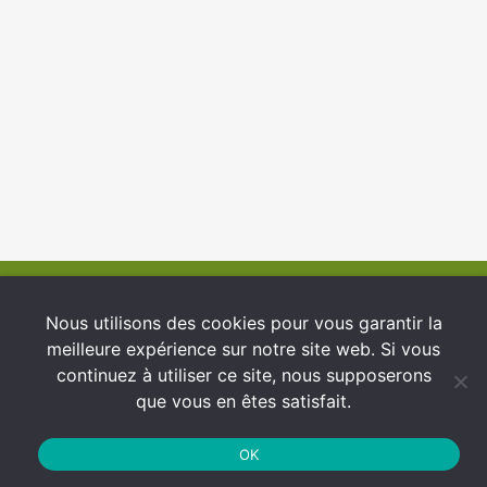
© 2026 INFCI
Nous utilisons des cookies pour vous garantir la
meilleure expérience sur notre site web. Si vous
Conditions générales d’utilisation
continuez à utiliser ce site, nous supposerons
Protection des Données
que vous en êtes satisfait.
Politique de cookies
OK