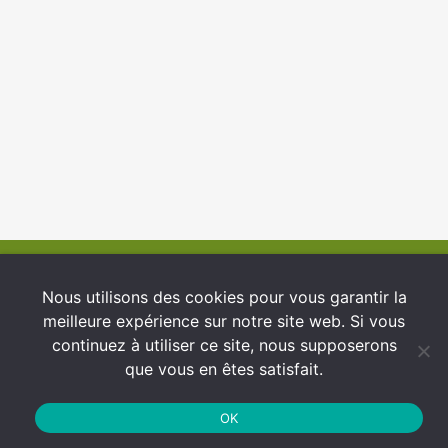
© 2026 INFCI
Nous utilisons des cookies pour vous garantir la
meilleure expérience sur notre site web. Si vous
Conditions générales d’utilisation
continuez à utiliser ce site, nous supposerons
Protection des Données
que vous en êtes satisfait.
Politique de cookies
OK