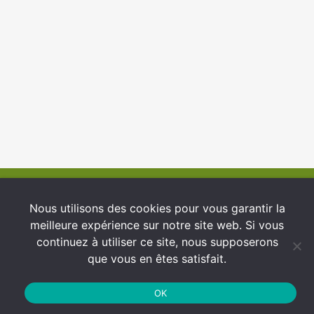
© 2026 INFCI
Nous utilisons des cookies pour vous garantir la
meilleure expérience sur notre site web. Si vous
Conditions générales d’utilisation
continuez à utiliser ce site, nous supposerons
Protection des Données
que vous en êtes satisfait.
Politique de cookies
OK