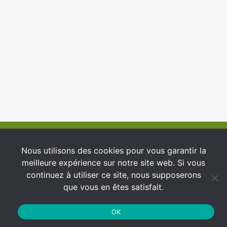
© 2026 INFCI
Nous utilisons des cookies pour vous garantir la
meilleure expérience sur notre site web. Si vous
Conditions générales d’utilisation
continuez à utiliser ce site, nous supposerons
Protection des Données
que vous en êtes satisfait.
Politique de cookies
OK