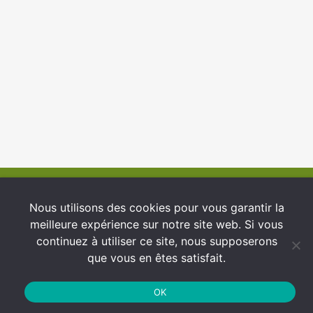
© 2026 INFCI
Nous utilisons des cookies pour vous garantir la
meilleure expérience sur notre site web. Si vous
Conditions générales d’utilisation
continuez à utiliser ce site, nous supposerons
Protection des Données
que vous en êtes satisfait.
Politique de cookies
OK