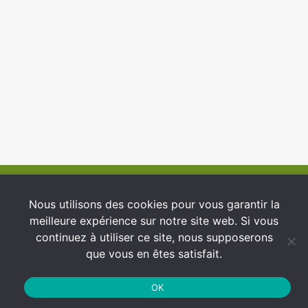
© 2026 INFCI
Nous utilisons des cookies pour vous garantir la
meilleure expérience sur notre site web. Si vous
Conditions générales d’utilisation
continuez à utiliser ce site, nous supposerons
Protection des Données
que vous en êtes satisfait.
Politique de cookies
OK