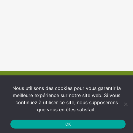
© 2026 INFCI
Nous utilisons des cookies pour vous garantir la
meilleure expérience sur notre site web. Si vous
Conditions générales d’utilisation
continuez à utiliser ce site, nous supposerons
Protection des Données
que vous en êtes satisfait.
Politique de cookies
OK