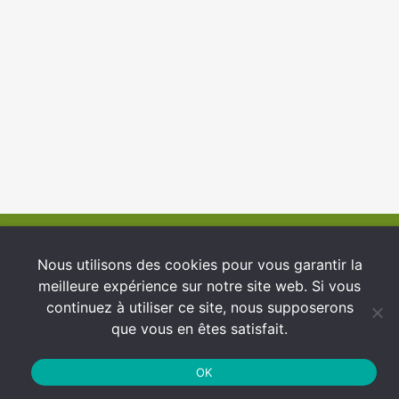
© 2026 INFCI
Nous utilisons des cookies pour vous garantir la
meilleure expérience sur notre site web. Si vous
Conditions générales d’utilisation
continuez à utiliser ce site, nous supposerons
Protection des Données
que vous en êtes satisfait.
Politique de cookies
OK