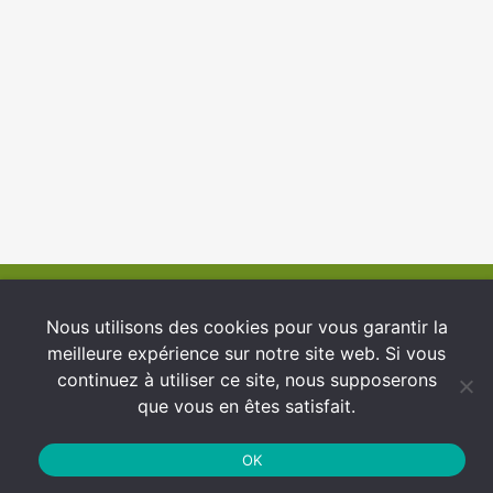
© 2026 INFCI
Nous utilisons des cookies pour vous garantir la
meilleure expérience sur notre site web. Si vous
Conditions générales d’utilisation
continuez à utiliser ce site, nous supposerons
Protection des Données
que vous en êtes satisfait.
Politique de cookies
OK