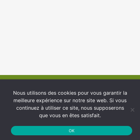
© 2026 INFCI
Nous utilisons des cookies pour vous garantir la
meilleure expérience sur notre site web. Si vous
Conditions générales d’utilisation
continuez à utiliser ce site, nous supposerons
Protection des Données
que vous en êtes satisfait.
Politique de cookies
OK