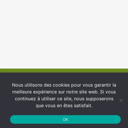
© 2026 INFCI
Nous utilisons des cookies pour vous garantir la
meilleure expérience sur notre site web. Si vous
Conditions générales d’utilisation
continuez à utiliser ce site, nous supposerons
Protection des Données
que vous en êtes satisfait.
Politique de cookies
OK