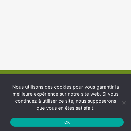
© 2026 INFCI
Nous utilisons des cookies pour vous garantir la
meilleure expérience sur notre site web. Si vous
Conditions générales d’utilisation
continuez à utiliser ce site, nous supposerons
Protection des Données
que vous en êtes satisfait.
Politique de cookies
OK