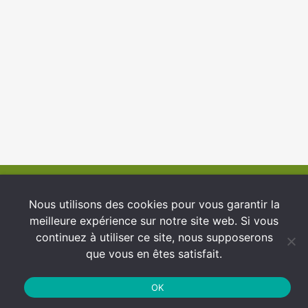
© 2026 INFCI
Nous utilisons des cookies pour vous garantir la
meilleure expérience sur notre site web. Si vous
Conditions générales d’utilisation
continuez à utiliser ce site, nous supposerons
Protection des Données
que vous en êtes satisfait.
Politique de cookies
OK