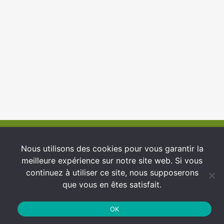
© 2026 INFCI
Nous utilisons des cookies pour vous garantir la
meilleure expérience sur notre site web. Si vous
Conditions générales d’utilisation
continuez à utiliser ce site, nous supposerons
Protection des Données
que vous en êtes satisfait.
Politique de cookies
OK