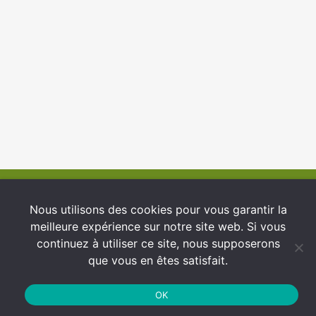
© 2026 INFCI
Nous utilisons des cookies pour vous garantir la
meilleure expérience sur notre site web. Si vous
Conditions générales d’utilisation
continuez à utiliser ce site, nous supposerons
Protection des Données
que vous en êtes satisfait.
Politique de cookies
OK