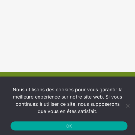
© 2026 INFCI
Nous utilisons des cookies pour vous garantir la
meilleure expérience sur notre site web. Si vous
Conditions générales d’utilisation
continuez à utiliser ce site, nous supposerons
Protection des Données
que vous en êtes satisfait.
Politique de cookies
OK