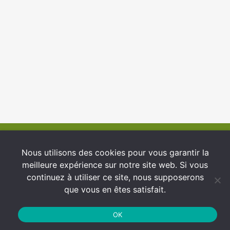
© 2026 INFCI
Nous utilisons des cookies pour vous garantir la
meilleure expérience sur notre site web. Si vous
Conditions générales d’utilisation
continuez à utiliser ce site, nous supposerons
Protection des Données
que vous en êtes satisfait.
Politique de cookies
OK