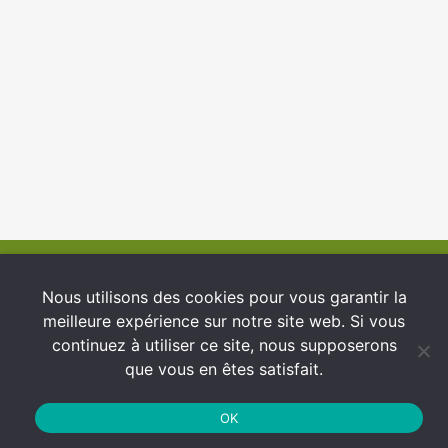
© 2026 INFCI
Nous utilisons des cookies pour vous garantir la
meilleure expérience sur notre site web. Si vous
Conditions générales d’utilisation
continuez à utiliser ce site, nous supposerons
Protection des Données
que vous en êtes satisfait.
Politique de cookies
OK