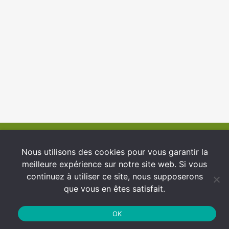
© 2026 INFCI
Nous utilisons des cookies pour vous garantir la
meilleure expérience sur notre site web. Si vous
Conditions générales d’utilisation
continuez à utiliser ce site, nous supposerons
Protection des Données
que vous en êtes satisfait.
Politique de cookies
OK