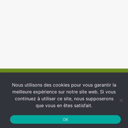
© 2026 INFCI
Nous utilisons des cookies pour vous garantir la
meilleure expérience sur notre site web. Si vous
Conditions générales d’utilisation
continuez à utiliser ce site, nous supposerons
Protection des Données
que vous en êtes satisfait.
Politique de cookies
OK