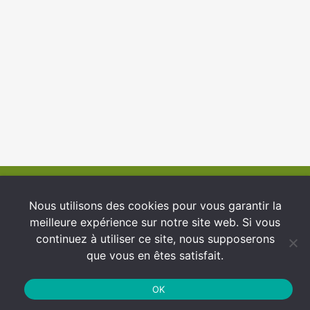
© 2026 INFCI
Nous utilisons des cookies pour vous garantir la
meilleure expérience sur notre site web. Si vous
Conditions générales d’utilisation
continuez à utiliser ce site, nous supposerons
Protection des Données
que vous en êtes satisfait.
Politique de cookies
OK