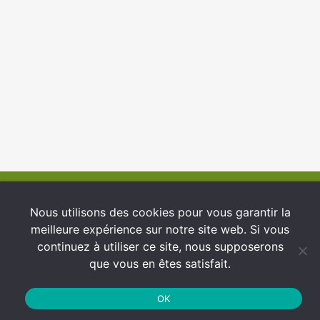
© 2026 INFCI
Nous utilisons des cookies pour vous garantir la
meilleure expérience sur notre site web. Si vous
Conditions générales d’utilisation
continuez à utiliser ce site, nous supposerons
Protection des Données
que vous en êtes satisfait.
Politique de cookies
OK