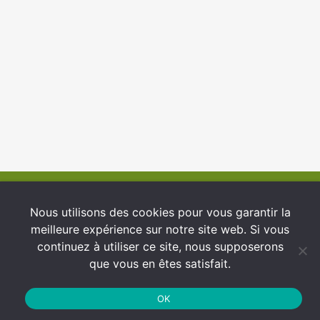
© 2026 INFCI
Nous utilisons des cookies pour vous garantir la
meilleure expérience sur notre site web. Si vous
Conditions générales d’utilisation
continuez à utiliser ce site, nous supposerons
Protection des Données
que vous en êtes satisfait.
Politique de cookies
OK