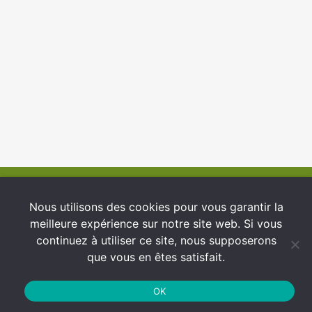
© 2026 INFCI
Nous utilisons des cookies pour vous garantir la
meilleure expérience sur notre site web. Si vous
Conditions générales d’utilisation
continuez à utiliser ce site, nous supposerons
Protection des Données
que vous en êtes satisfait.
Politique de cookies
OK