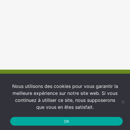
© 2026 INFCI
Nous utilisons des cookies pour vous garantir la
meilleure expérience sur notre site web. Si vous
Conditions générales d’utilisation
continuez à utiliser ce site, nous supposerons
Protection des Données
que vous en êtes satisfait.
Politique de cookies
OK