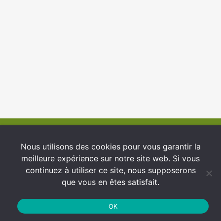
© 2026 INFCI
Nous utilisons des cookies pour vous garantir la
meilleure expérience sur notre site web. Si vous
Conditions générales d’utilisation
continuez à utiliser ce site, nous supposerons
Protection des Données
que vous en êtes satisfait.
Politique de cookies
OK