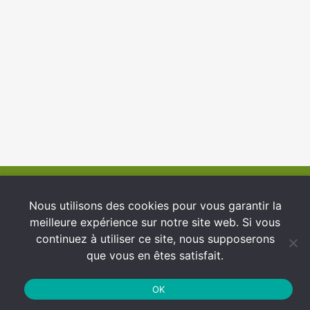
© 2026 INFCI
Nous utilisons des cookies pour vous garantir la
meilleure expérience sur notre site web. Si vous
Conditions générales d’utilisation
continuez à utiliser ce site, nous supposerons
Protection des Données
que vous en êtes satisfait.
Politique de cookies
OK