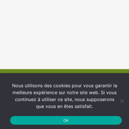
© 2026 INFCI
Nous utilisons des cookies pour vous garantir la
meilleure expérience sur notre site web. Si vous
Conditions générales d’utilisation
continuez à utiliser ce site, nous supposerons
Protection des Données
que vous en êtes satisfait.
Politique de cookies
OK