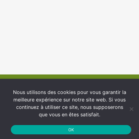
© 2026 INFCI
Nous utilisons des cookies pour vous garantir la
meilleure expérience sur notre site web. Si vous
Conditions générales d’utilisation
continuez à utiliser ce site, nous supposerons
Protection des Données
que vous en êtes satisfait.
Politique de cookies
OK