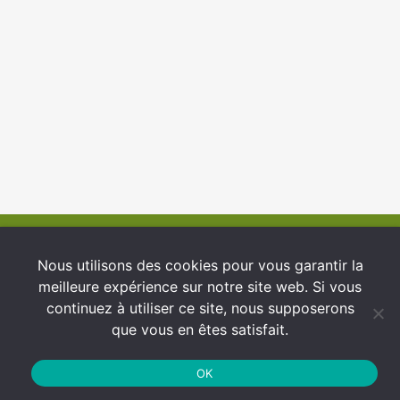
© 2026 INFCI
Nous utilisons des cookies pour vous garantir la
meilleure expérience sur notre site web. Si vous
Conditions générales d’utilisation
continuez à utiliser ce site, nous supposerons
Protection des Données
que vous en êtes satisfait.
Politique de cookies
OK