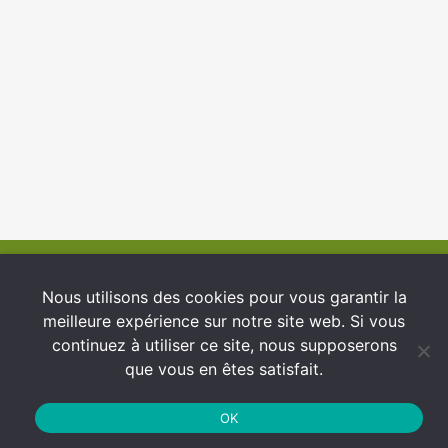
© 2026 INFCI
Nous utilisons des cookies pour vous garantir la
meilleure expérience sur notre site web. Si vous
Conditions générales d’utilisation
continuez à utiliser ce site, nous supposerons
Protection des Données
que vous en êtes satisfait.
Politique de cookies
OK