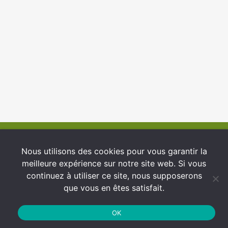
© 2026 INFCI
Nous utilisons des cookies pour vous garantir la
meilleure expérience sur notre site web. Si vous
Conditions générales d’utilisation
continuez à utiliser ce site, nous supposerons
Protection des Données
que vous en êtes satisfait.
Politique de cookies
OK