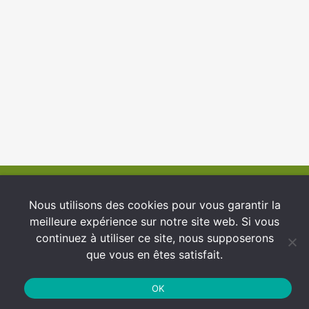
© 2026 INFCI
Nous utilisons des cookies pour vous garantir la
meilleure expérience sur notre site web. Si vous
Conditions générales d’utilisation
continuez à utiliser ce site, nous supposerons
Protection des Données
que vous en êtes satisfait.
Politique de cookies
OK