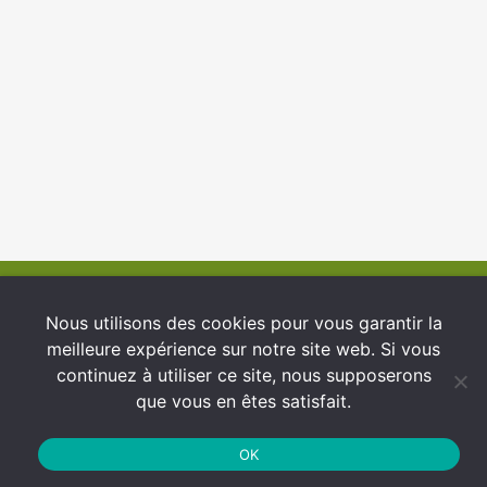
© 2026 INFCI
Nous utilisons des cookies pour vous garantir la
meilleure expérience sur notre site web. Si vous
Conditions générales d’utilisation
continuez à utiliser ce site, nous supposerons
Protection des Données
que vous en êtes satisfait.
Politique de cookies
OK