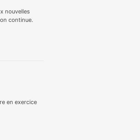
ux nouvelles
ion continue.
ère en exercice