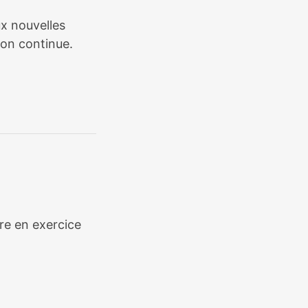
ux nouvelles
ion continue.
ère en exercice