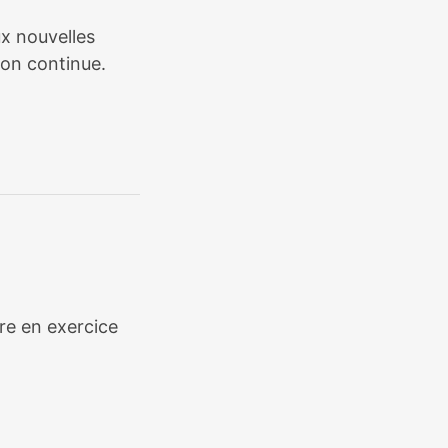
ux nouvelles
ion continue.
ère en exercice