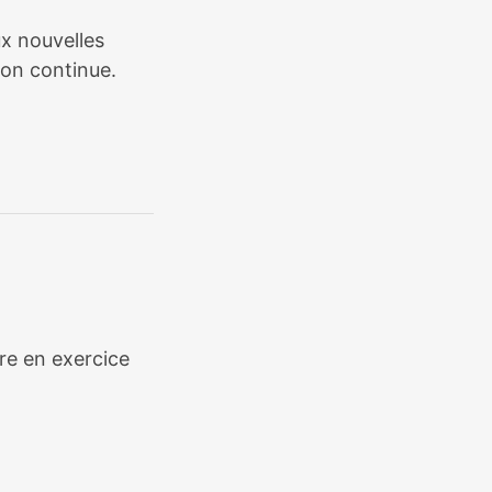
ux nouvelles
ion continue.
ère en exercice