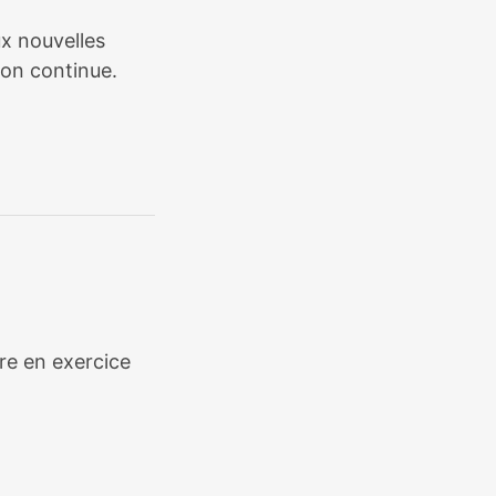
ux nouvelles
ion continue.
ère en exercice