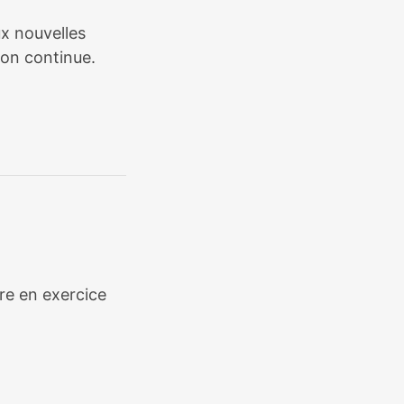
ux nouvelles
ion continue.
ère en exercice