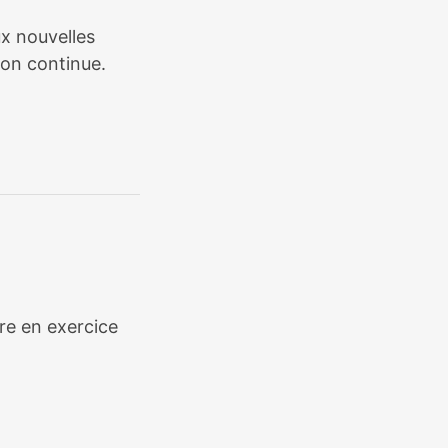
ux nouvelles
ion continue.
ère en exercice